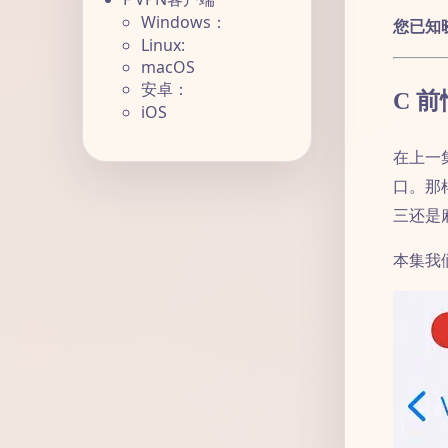
Windows：
您已知
Linux:
macOS
安卓：
C 
iOS
在上一
口。那
三还是
本集我