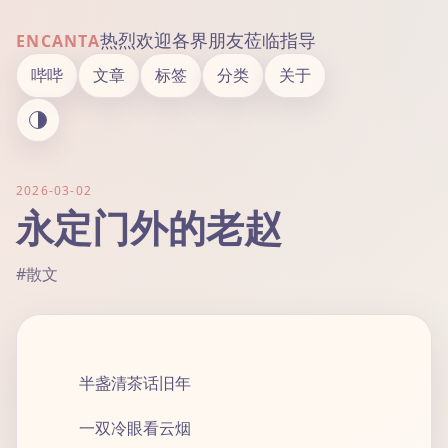
热烈欢迎各界朋友莅临指导
ENCANTA
哔哔
文章
标签
分类
关于
2026-03-02
永定门外的老赵
#散文
半盏清茶话旧年
一双冷眼看云烟