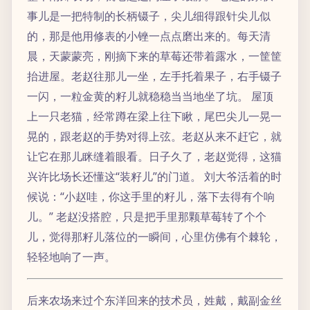
事儿是一把特制的长柄镊子，尖儿细得跟针尖儿似
的，那是他用修表的小锉一点点磨出来的。每天清
晨，天蒙蒙亮，刚摘下来的草莓还带着露水，一筐筐
抬进屋。老赵往那儿一坐，左手托着果子，右手镊子
一闪，一粒金黄的籽儿就稳稳当当地坐了坑。 屋顶
上一只老猫，经常蹲在梁上往下瞅，尾巴尖儿一晃一
晃的，跟老赵的手势对得上弦。老赵从来不赶它，就
让它在那儿眯缝着眼看。日子久了，老赵觉得，这猫
兴许比场长还懂这“装籽儿”的门道。 刘大爷活着的时
候说：“小赵哇，你这手里的籽儿，落下去得有个响
儿。” 老赵没搭腔，只是把手里那颗草莓转了个个
儿，觉得那籽儿落位的一瞬间，心里仿佛有个棘轮，
轻轻地响了一声。
后来农场来过个东洋回来的技术员，姓戴，戴副金丝