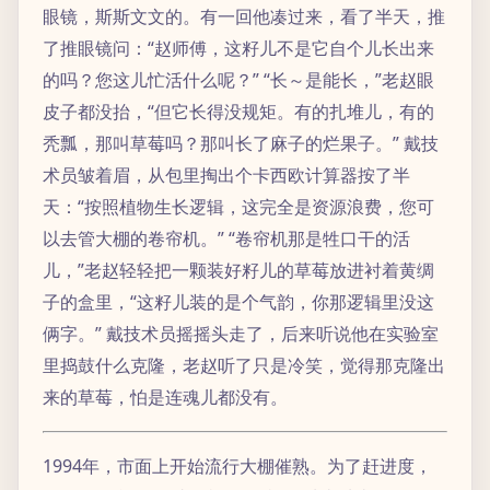
眼镜，斯斯文文的。有一回他凑过来，看了半天，推
了推眼镜问：“赵师傅，这籽儿不是它自个儿长出来
的吗？您这儿忙活什么呢？” “长～是能长，”老赵眼
皮子都没抬，“但它长得没规矩。有的扎堆儿，有的
秃瓢，那叫草莓吗？那叫长了麻子的烂果子。” 戴技
术员皱着眉，从包里掏出个卡西欧计算器按了半
天：“按照植物生长逻辑，这完全是资源浪费，您可
以去管大棚的卷帘机。” “卷帘机那是牲口干的活
儿，”老赵轻轻把一颗装好籽儿的草莓放进衬着黄绸
子的盒里，“这籽儿装的是个气韵，你那逻辑里没这
俩字。” 戴技术员摇摇头走了，后来听说他在实验室
里捣鼓什么克隆，老赵听了只是冷笑，觉得那克隆出
来的草莓，怕是连魂儿都没有。
1994年，市面上开始流行大棚催熟。为了赶进度，