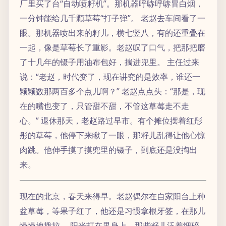
厂里买了台“自动喷籽机”。那机器呼哧呼哧冒白烟，
一分钟能给几千颗草莓“打子弹”。 老赵去车间看了一
眼。那机器喷出来的籽儿，横七竖八，有的还重叠在
一起，像是草莓长了重影。老赵叹了口气，把那把磨
了十几年的镊子用油布包好，揣进兜里。 主任过来
说：“老赵，时代变了，现在讲究的是效率，谁还一
颗颗数那两百多个点儿啊？” 老赵点点头：“那是，现
在的嘴也变了，只管甜不甜，不管这草莓走不走
心。” 退休那天，老赵路过早市。有个摊位摆着红彤
彤的草莓，他停下来瞅了一眼，那籽儿乱得让他心惊
肉跳。他伸手摸了摸兜里的镊子，到底还是没掏出
来。
现在的北京，春天来得早。老赵偶尔在自家阳台上种
盆草莓，等果子红了，他还是习惯拿根牙签，在那儿
慢慢地拨拉。 阳光打在果身上，那些籽儿泛着细碎