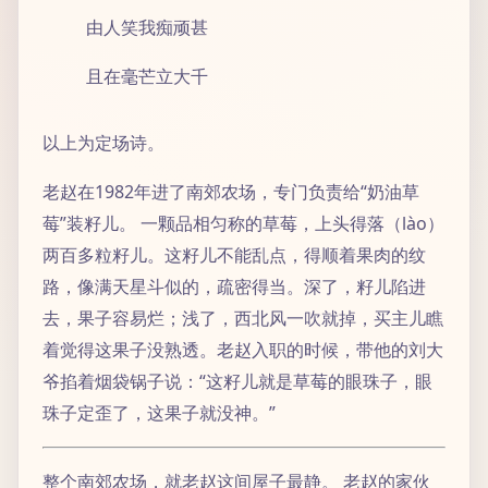
由人笑我痴顽甚
且在毫芒立大千
以上为定场诗。
老赵在1982年进了南郊农场，专门负责给“奶油草
莓”装籽儿。 一颗品相匀称的草莓，上头得落（lào）
两百多粒籽儿。这籽儿不能乱点，得顺着果肉的纹
路，像满天星斗似的，疏密得当。深了，籽儿陷进
去，果子容易烂；浅了，西北风一吹就掉，买主儿瞧
着觉得这果子没熟透。老赵入职的时候，带他的刘大
爷掐着烟袋锅子说：“这籽儿就是草莓的眼珠子，眼
珠子定歪了，这果子就没神。”
整个南郊农场，就老赵这间屋子最静。 老赵的家伙