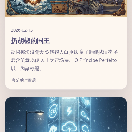
2026-02-13
扔胡椒的国王
胡椒掷海浪翻天 铁链锁人白挣钱 童子绸缎拭泪花 圣
君含笑舞皮鞭 以上为定场诗。 O Príncipe Perfeito
以上为副标题。
瞎编的
#童话