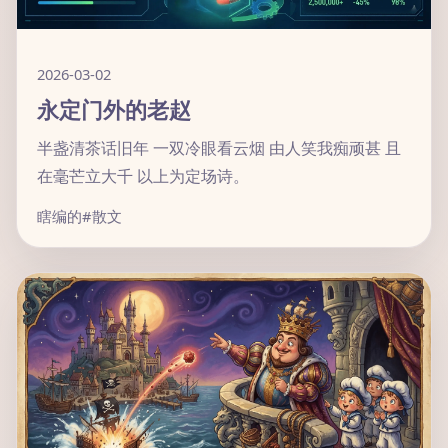
2026-03-02
永定门外的老赵
半盏清茶话旧年 一双冷眼看云烟 由人笑我痴顽甚 且
在毫芒立大千 以上为定场诗。
瞎编的
#散文