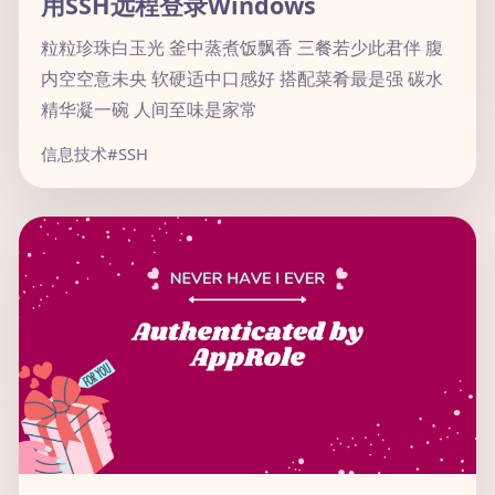
用SSH远程登录Windows
粒粒珍珠白玉光 釜中蒸煮饭飘香 三餐若少此君伴 腹
内空空意未央 软硬适中口感好 搭配菜肴最是强 碳水
精华凝一碗 人间至味是家常
信息技术
#SSH