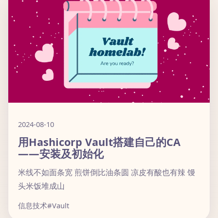
2024-08-10
用Hashicorp Vault搭建自己的CA
——安装及初始化
米线不如面条宽 煎饼倒比油条圆 凉皮有酸也有辣 馒
头米饭堆成山
信息技术
#Vault