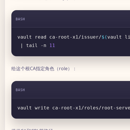
BASH
vault read ca-root-x1/issuer/
$(
vault l
 | tail -n 
11
给这个根CA指定角色（role）：
BASH
vault write ca-root-x1/roles/root-serv