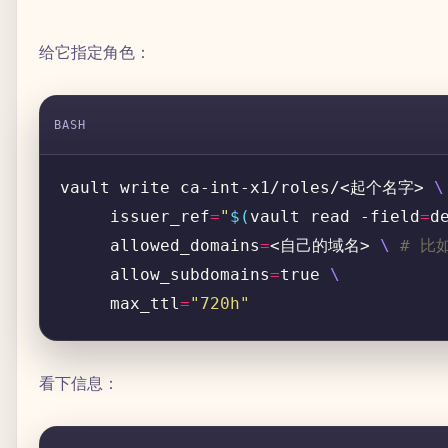
给它指定角色：
BASH
vault write ca-int-x1/roles/<起个名字> 
\
     issuer_ref
=
"
$(
vault read -field
=
d
     allowed_domains
=
<自己的域名> 
\ 
# 比如
     allow_subdomains
=
true 
     max_ttl
=
"720h"
看下信息：