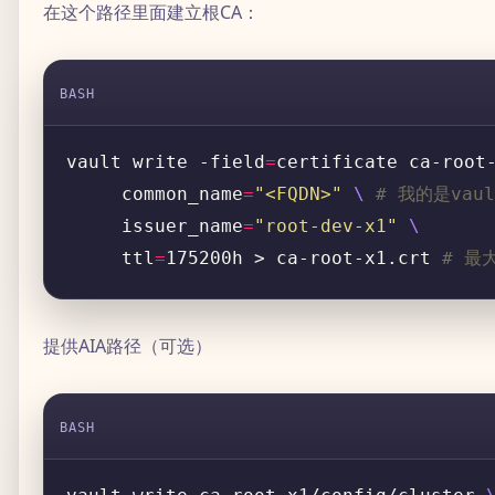
在这个路径里面建立根CA：
BASH
vault write -field
=
certificate ca-root
     common_name
=
"<FQDN>"
\ 
# 我的是vault
     issuer_name
=
"root-dev-x1"
     ttl
=
175200h > ca-root-x1.crt 
# 最
提供AIA路径（可选）
BASH