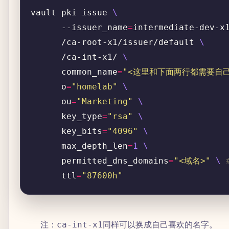
vault pki issue 
      --issuer_name
=
intermediate-dev-x
      /ca-root-x1/issuer/default 
      /ca-int-x1/ 
      common_name
=
"<这里和下面两行都需要自己
      o
=
"homelab"
      ou
=
"Marketing"
      key_type
=
"rsa"
      key_bits
=
"4096"
      max_depth_len
=
1
      permitted_dns_domains
=
"<域名>"
\ 
      ttl
=
"87600h"
注：
同样可以换成自己喜欢的名字。
ca-int-x1