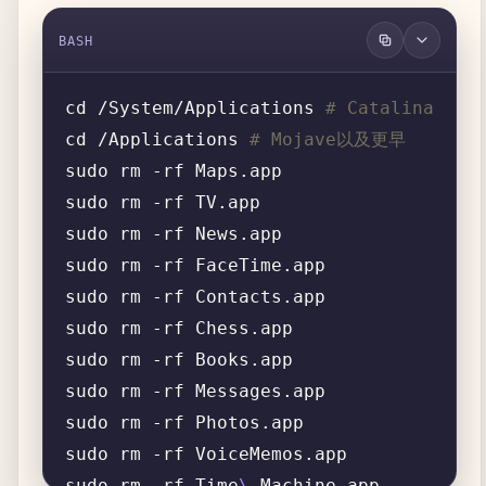
BASH
cd /System/Applications 
# Catalina
cd /Applications 
# Mojave以及更早
sudo rm -rf Time
\ 