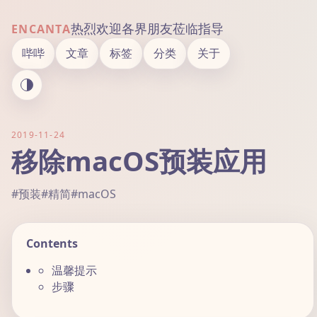
热烈欢迎各界朋友莅临指导
ENCANTA
哔哔
文章
标签
分类
关于
2019-11-24
移除macOS预装应用
#预装
#精简
#macOS
Contents
温馨提示
步骤