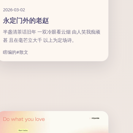
2026-03-02
永定门外的老赵
半盏清茶话旧年 一双冷眼看云烟 由人笑我痴顽
甚 且在毫芒立大千 以上为定场诗。
瞎编的
#散文