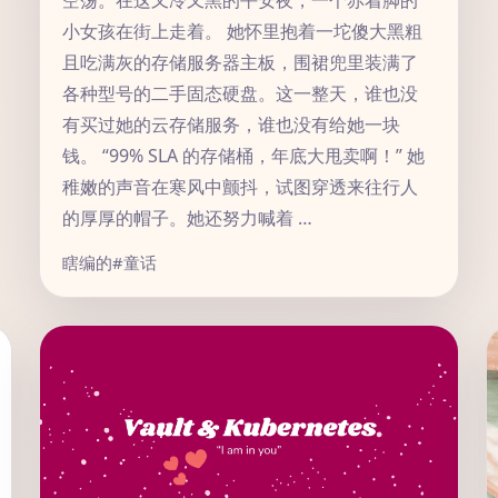
空荡。在这又冷又黑的平安夜，一个赤着脚的
小女孩在街上走着。 她怀里抱着一坨傻大黑粗
且吃满灰的存储服务器主板，围裙兜里装满了
各种型号的二手固态硬盘。这一整天，谁也没
有买过她的云存储服务，谁也没有给她一块
钱。 “99% SLA 的存储桶，年底大甩卖啊！” 她
稚嫩的声音在寒风中颤抖，试图穿透来往行人
的厚厚的帽子。她还努力喊着 …
瞎编的
#童话