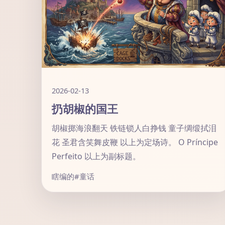
2026-02-13
扔胡椒的国王
胡椒掷海浪翻天 铁链锁人白挣钱 童子绸缎拭泪
花 圣君含笑舞皮鞭 以上为定场诗。 O Príncipe
Perfeito 以上为副标题。
瞎编的
#童话