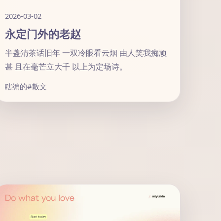
2026-03-02
永定门外的老赵
半盏清茶话旧年 一双冷眼看云烟 由人笑我痴顽
甚 且在毫芒立大千 以上为定场诗。
瞎编的
#散文