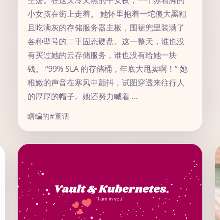
空荡。在这又冷又黑的平安夜，一个赤着脚的
小女孩在街上走着。 她怀里抱着一坨傻大黑粗
且吃满灰的存储服务器主板，围裙兜里装满了
各种型号的二手固态硬盘。这一整天，谁也没
有买过她的云存储服务，谁也没有给她一块
钱。 “99% SLA 的存储桶，年底大甩卖啊！” 她
稚嫩的声音在寒风中颤抖，试图穿透来往行人
的厚厚的帽子。她还努力喊着 …
瞎编的
#童话