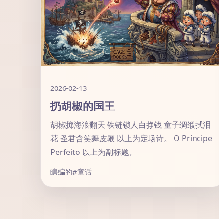
2026-02-13
扔胡椒的国王
胡椒掷海浪翻天 铁链锁人白挣钱 童子绸缎拭泪
花 圣君含笑舞皮鞭 以上为定场诗。 O Príncipe
Perfeito 以上为副标题。
瞎编的
#童话