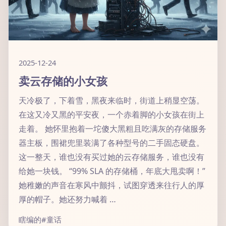
2025-12-24
卖云存储的小女孩
天冷极了，下着雪，黑夜来临时，街道上稍显空荡。
在这又冷又黑的平安夜，一个赤着脚的小女孩在街上
走着。 她怀里抱着一坨傻大黑粗且吃满灰的存储服务
器主板，围裙兜里装满了各种型号的二手固态硬盘。
这一整天，谁也没有买过她的云存储服务，谁也没有
给她一块钱。 “99% SLA 的存储桶，年底大甩卖啊！”
她稚嫩的声音在寒风中颤抖，试图穿透来往行人的厚
厚的帽子。她还努力喊着 …
瞎编的
#童话