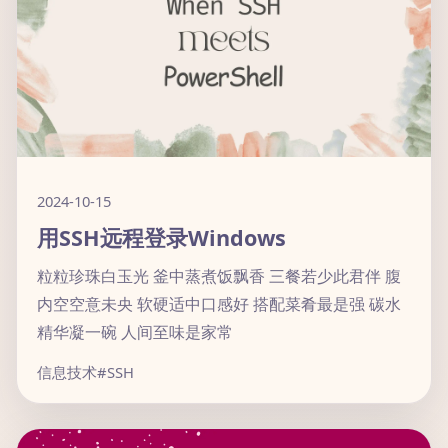
2024-10-15
用SSH远程登录Windows
粒粒珍珠白玉光 釜中蒸煮饭飘香 三餐若少此君伴 腹
内空空意未央 软硬适中口感好 搭配菜肴最是强 碳水
精华凝一碗 人间至味是家常
信息技术
#SSH