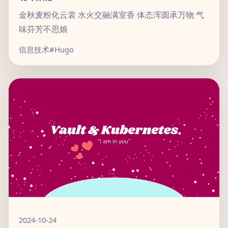
金秋麦粉化云裳 水火交融满室香 体态浑圆承万物 气
味芬芳不思娘
信息技术
#Hugo
2024-10-24