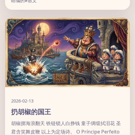
瞎编的
#散文
2026-02-13
扔胡椒的国王
胡椒掷海浪翻天 铁链锁人白挣钱 童子绸缎拭泪花 圣
君含笑舞皮鞭 以上为定场诗。 O Príncipe Perfeito