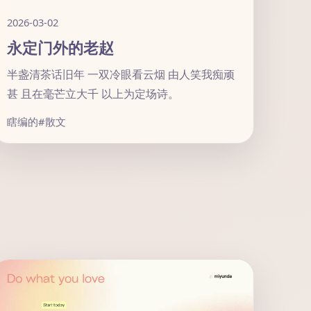
2026-03-02
永定门外的老赵
半盏清茶话旧年 一双冷眼看云烟 由人笑我痴顽
甚 且在毫芒立大千 以上为定场诗。
瞎编的
#散文