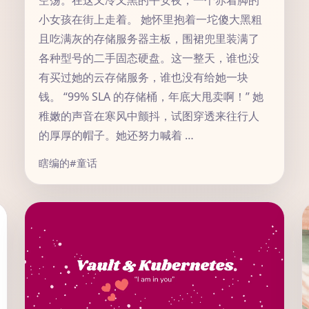
空荡。在这又冷又黑的平安夜，一个赤着脚的
小女孩在街上走着。 她怀里抱着一坨傻大黑粗
且吃满灰的存储服务器主板，围裙兜里装满了
各种型号的二手固态硬盘。这一整天，谁也没
有买过她的云存储服务，谁也没有给她一块
钱。 “99% SLA 的存储桶，年底大甩卖啊！” 她
稚嫩的声音在寒风中颤抖，试图穿透来往行人
的厚厚的帽子。她还努力喊着 …
瞎编的
#童话