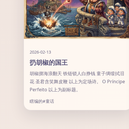
2026-02-13
扔胡椒的国王
胡椒掷海浪翻天 铁链锁人白挣钱 童子绸缎拭泪
花 圣君含笑舞皮鞭 以上为定场诗。 O Príncipe
Perfeito 以上为副标题。
瞎编的
#童话