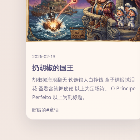
2026-02-13
扔胡椒的国王
胡椒掷海浪翻天 铁链锁人白挣钱 童子绸缎拭泪
花 圣君含笑舞皮鞭 以上为定场诗。 O Príncipe
Perfeito 以上为副标题。
瞎编的
#童话