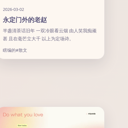
2026-03-02
永定门外的老赵
半盏清茶话旧年 一双冷眼看云烟 由人笑我痴顽
甚 且在毫芒立大千 以上为定场诗。
瞎编的
#散文