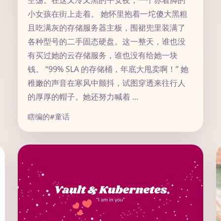
空荡。在这又冷又黑的平安夜，一个赤着脚的
小女孩在街上走着。 她怀里抱着一坨傻大黑粗
且吃满灰的存储服务器主板，围裙兜里装满了
各种型号的二手固态硬盘。这一整天，谁也没
有买过她的云存储服务，谁也没有给她一块
钱。 “99% SLA 的存储桶，年底大甩卖啊！” 她
稚嫩的声音在寒风中颤抖，试图穿透来往行人
的厚厚的帽子。她还努力喊着 …
瞎编的
#童话