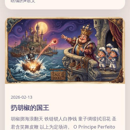
瞎编的
#散文
2026-02-13
扔胡椒的国王
胡椒掷海浪翻天 铁链锁人白挣钱 童子绸缎拭泪花 圣
君含笑舞皮鞭 以上为定场诗。 O Príncipe Perfeito