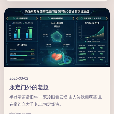
2026-03-02
永定门外的老赵
半盏清茶话旧年 一双冷眼看云烟 由人笑我痴顽甚 且
在毫芒立大千 以上为定场诗。