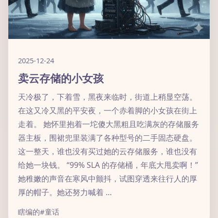
2025-12-24
卖云存储的小女孩
天冷极了，下着雪，黑夜来临时，街道上稍显空荡。
在这又冷又黑的平安夜，一个赤着脚的小女孩在街上
走着。 她怀里抱着一坨傻大黑粗且吃满灰的存储服务
器主板，围裙兜里装满了各种型号的二手固态硬盘。
这一整天，谁也没有买过她的云存储服务，谁也没有
给她一块钱。 “99% SLA 的存储桶，年底大甩卖啊！”
她稚嫩的声音在寒风中颤抖，试图穿透来往行人的厚
厚的帽子。她还努力喊着 …
瞎编的
#童话