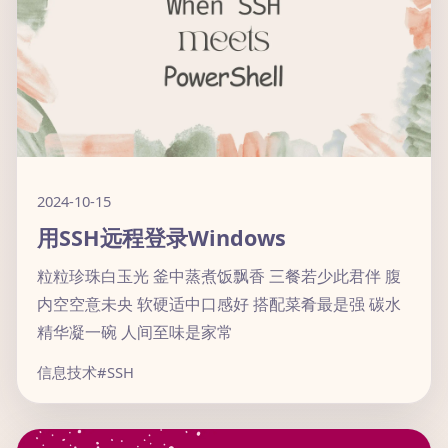
2024-10-15
用SSH远程登录Windows
粒粒珍珠白玉光 釜中蒸煮饭飘香 三餐若少此君伴 腹
内空空意未央 软硬适中口感好 搭配菜肴最是强 碳水
精华凝一碗 人间至味是家常
信息技术
#SSH