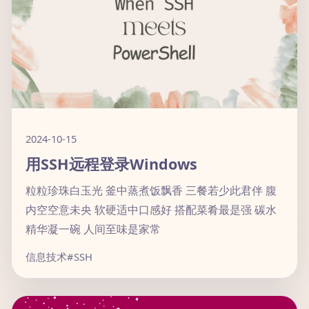
2024-10-15
用SSH远程登录Windows
粒粒珍珠白玉光 釜中蒸煮饭飘香 三餐若少此君伴 腹
内空空意未央 软硬适中口感好 搭配菜肴最是强 碳水
精华凝一碗 人间至味是家常
信息技术
#SSH