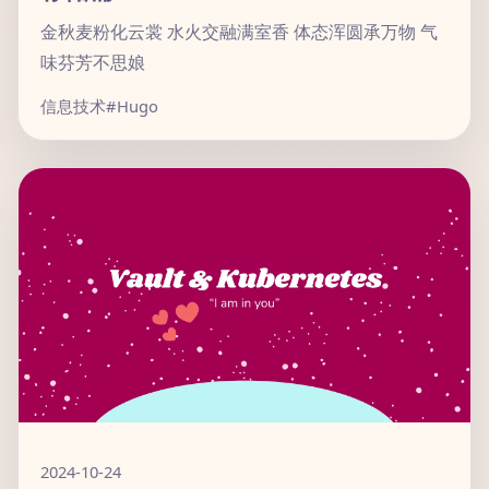
金秋麦粉化云裳 水火交融满室香 体态浑圆承万物 气
味芬芳不思娘
信息技术
#Hugo
2024-10-24