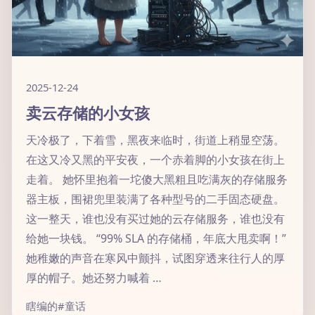
2025-12-24
卖云存储的小女孩
天冷极了，下着雪，黑夜来临时，街道上稍显空荡。
在这又冷又黑的平安夜，一个赤着脚的小女孩在街上
走着。 她怀里抱着一坨傻大黑粗且吃满灰的存储服务
器主板，围裙兜里装满了各种型号的二手固态硬盘。
这一整天，谁也没有买过她的云存储服务，谁也没有
给她一块钱。 “99% SLA 的存储桶，年底大甩卖啊！”
她稚嫩的声音在寒风中颤抖，试图穿透来往行人的厚
厚的帽子。她还努力喊着 …
瞎编的
#童话