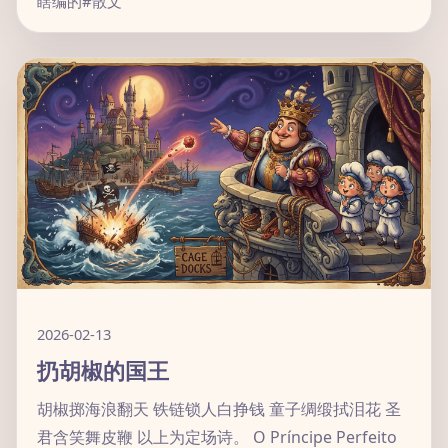
瞎编的
#散文
2026-02-13
扔胡椒的国王
胡椒掷海浪翻天 铁链锁人白挣钱 童子绸缎拭泪花 圣
君含笑舞皮鞭 以上为定场诗。 O Príncipe Perfeito