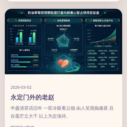
2026-03-02
永定门外的老赵
半盏清茶话旧年 一双冷眼看云烟 由人笑我痴顽甚 且
在毫芒立大千 以上为定场诗。