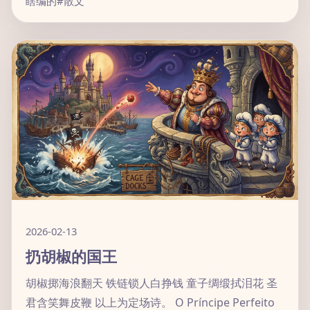
瞎编的
#散文
2026-02-13
扔胡椒的国王
胡椒掷海浪翻天 铁链锁人白挣钱 童子绸缎拭泪花 圣
君含笑舞皮鞭 以上为定场诗。 O Príncipe Perfeito