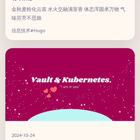
金秋麦粉化云裳 水火交融满室香 体态浑圆承万物 气
味芬芳不思娘
信息技术
#Hugo
2024-10-24