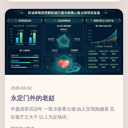
2026-03-02
永定门外的老赵
半盏清茶话旧年 一双冷眼看云烟 由人笑我痴顽甚 且
在毫芒立大千 以上为定场诗。