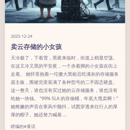
2025-12-24
卖云存储的小女孩
天冷极了，下着雪，黑夜来临时，街道上稍显空荡。
在这又冷又黑的平安夜，一个赤着脚的小女孩在街上
走着。 她怀里抱着一坨傻大黑粗且吃满灰的存储服务
器主板，围裙兜里装满了各种型号的二手固态硬盘。
这一整天，谁也没有买过她的云存储服务，谁也没有
给她一块钱。 “99% SLA 的存储桶，年底大甩卖啊！”
她稚嫩的声音在寒风中颤抖，试图穿透来往行人的厚
厚的帽子。她还努力喊着 …
瞎编的
#童话