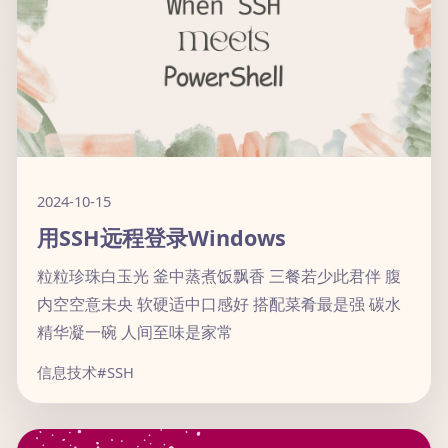
2024-10-15
用SSH远程登录Windows
粒粒珍珠白玉光 釜中蒸煮饭飘香 三餐若少此君伴 腹
内空空意未央 软硬适中口感好 搭配菜肴最是强 碳水
精华凝一碗 人间至味是家常
信息技术
#SSH