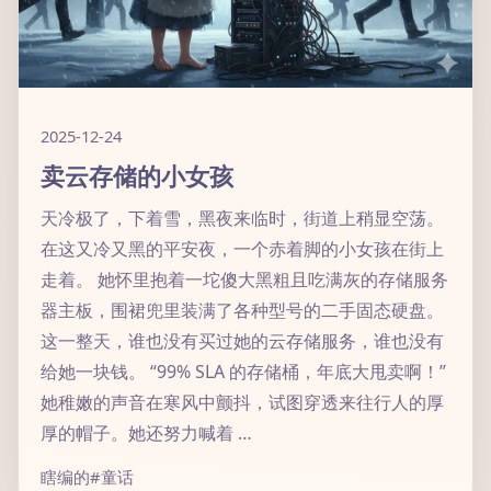
2025-12-24
卖云存储的小女孩
天冷极了，下着雪，黑夜来临时，街道上稍显空荡。
在这又冷又黑的平安夜，一个赤着脚的小女孩在街上
走着。 她怀里抱着一坨傻大黑粗且吃满灰的存储服务
器主板，围裙兜里装满了各种型号的二手固态硬盘。
这一整天，谁也没有买过她的云存储服务，谁也没有
给她一块钱。 “99% SLA 的存储桶，年底大甩卖啊！”
她稚嫩的声音在寒风中颤抖，试图穿透来往行人的厚
厚的帽子。她还努力喊着 …
瞎编的
#童话