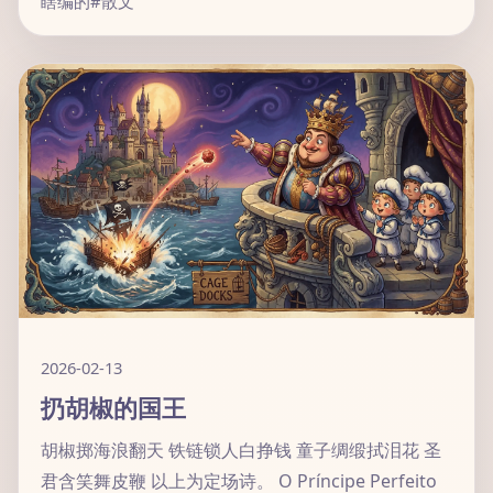
瞎编的
#散文
2026-02-13
扔胡椒的国王
胡椒掷海浪翻天 铁链锁人白挣钱 童子绸缎拭泪花 圣
君含笑舞皮鞭 以上为定场诗。 O Príncipe Perfeito