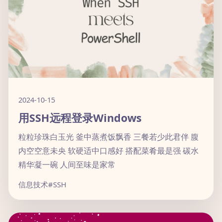
2024-10-15
用SSH远程登录Windows
粒粒珍珠白玉光 釜中蒸煮饭飘香 三餐若少此君伴 腹
内空空意未央 软硬适中口感好 搭配菜肴最是强 碳水
精华凝一碗 人间至味是家常
信息技术
#SSH