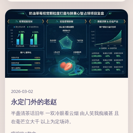
2026-03-02
永定门外的老赵
半盏清茶话旧年 一双冷眼看云烟 由人笑我痴顽甚 且
在毫芒立大千 以上为定场诗。