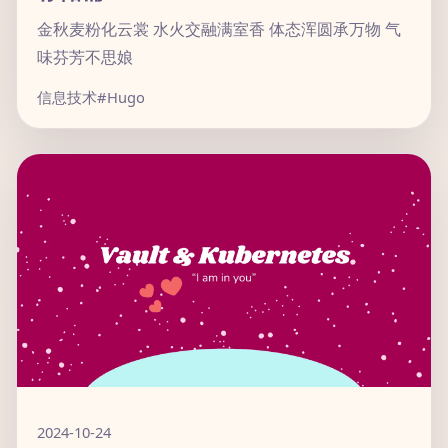
金秋麦粉化云裳 水火交融满室香 体态浑圆承万物 气
味芬芳不思娘
信息技术
#Hugo
2024-10-24